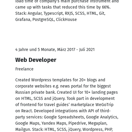
load time of company’s main purchase instrument and
came up with tasks that reduced this time by 66%.
Stack: Angular, Typescript, RXJS, SCSS, HTML, Git,
Grafana, PostgreSQL, ClickHouse
4 Jahre und 5 Monate, März 2017 - Juli 2021
Web Developer
Freelance
Created Wordpress templates for 20+ blogs and
corporate websites e.g. news portal for the biggest
Russian private bank. Created UI for 10+ landing pages
on HTML, SCSS and jQuery. Took part in development
of frontend for travel guides’ marketplace WeGoTrip
on React. Developed integrations with API of third-
party services: Google Spreadsheets, Google Analytics,
Google Maps, Yandex Maps, Pipedrive, Megaplan,
Mailgun. Stack: HTML, SCSS, jQuery, Wordpress, PHP,