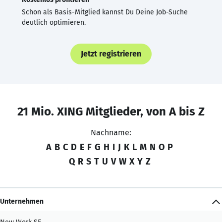
Schon als Basis-Mitglied kannst Du Deine Job-Suche
deutlich optimieren.
Jetzt registrieren
21 Mio. XING Mitglieder, von A bis Z
Nachname:
A
B
C
D
E
F
G
H
I
J
K
L
M
N
O
P
Q
R
S
T
U
V
W
X
Y
Z
Unternehmen