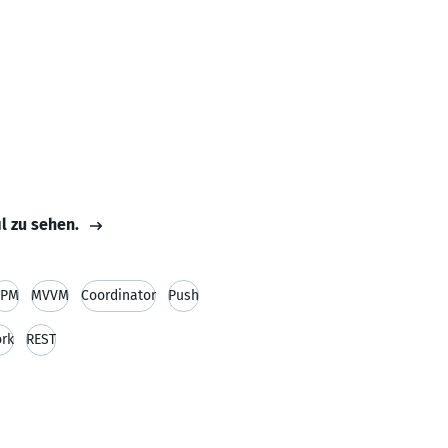
il zu sehen.
SPM
MVVM
Coordinator
Push
rk
REST