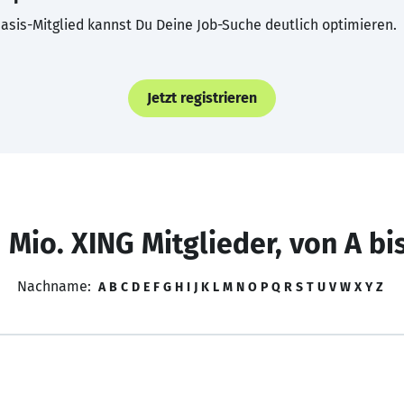
asis-Mitglied kannst Du Deine Job-Suche deutlich optimieren.
Jetzt registrieren
 Mio. XING Mitglieder, von A bi
Nachname:
A
B
C
D
E
F
G
H
I
J
K
L
M
N
O
P
Q
R
S
T
U
V
W
X
Y
Z