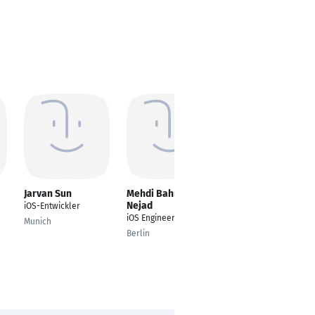
Jarvan Sun
Mehdi Bahreini
Maaz Bin Tausif
Nejad
iOS-Entwickler
---
iOS Engineer
Munich
Berlin