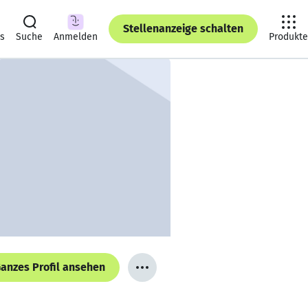
Stellenanzeige schalten
ts
Suche
Anmelden
Produkte
anzes Profil ansehen