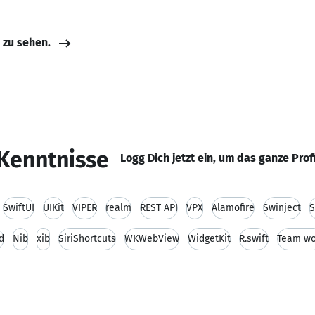
e zu sehen.
Kenntnisse
Logg Dich jetzt ein, um das ganze Prof
SwiftUI
UIKit
VIPER
realm
REST API
VPX
Alamofire
Swinject
d
Nib
xib
SiriShortcuts
WKWebView
WidgetKit
R.swift
Team wo