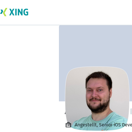
Artsiom Sazonau
Angestellt, Senior iOS Dev