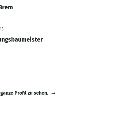
 Brem
13
zungsbaumeister
 ganze Profil zu sehen.