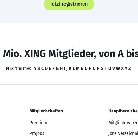
Jetzt registrieren
 Mio. XING Mitglieder, von A bi
Nachname:
A
B
C
D
E
F
G
H
I
J
K
L
M
N
O
P
Q
R
S
T
U
V
W
X
Y
Z
Mitgliedschaften
Hauptbereiche
Premium
Mitgliederverz
ProJobs
Jobs Verzeichn