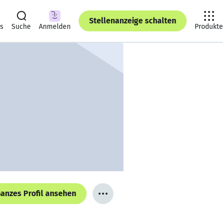
Stellenanzeige schalten
ts
Suche
Anmelden
Produkte
anzes Profil ansehen