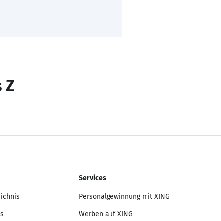
s Z
Services
eichnis
Personalgewinnung mit XING
is
Werben auf XING