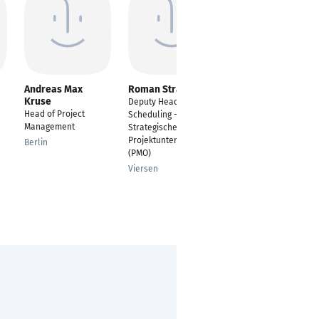
Andreas Max
Roman Strauch
Andreas kühn
Kruse
Deputy Head of
Projektmanager
Head of Project
Scheduling -
Leipzig
Management
Strategische
Projektunterstützung
Berlin
(PMO)
Viersen