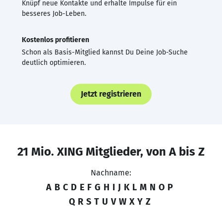
Knüpf neue Kontakte und erhalte Impulse für ein
besseres Job-Leben.
Kostenlos profitieren
Schon als Basis-Mitglied kannst Du Deine Job-Suche
deutlich optimieren.
Jetzt registrieren
21 Mio. XING Mitglieder, von A bis Z
Nachname:
A
B
C
D
E
F
G
H
I
J
K
L
M
N
O
P
Q
R
S
T
U
V
W
X
Y
Z