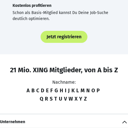
Kostenlos profitieren
Schon als Basis-Mitglied kannst Du Deine Job-Suche
deutlich optimieren.
Jetzt registrieren
21 Mio. XING Mitglieder, von A bis Z
Nachname:
A
B
C
D
E
F
G
H
I
J
K
L
M
N
O
P
Q
R
S
T
U
V
W
X
Y
Z
Unternehmen