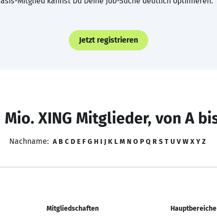
asis-Mitglied kannst Du Deine Job-Suche deutlich optimieren.
Jetzt registrieren
 Mio. XING Mitglieder, von A bi
Nachname:
A
B
C
D
E
F
G
H
I
J
K
L
M
N
O
P
Q
R
S
T
U
V
W
X
Y
Z
Mitgliedschaften
Hauptbereiche