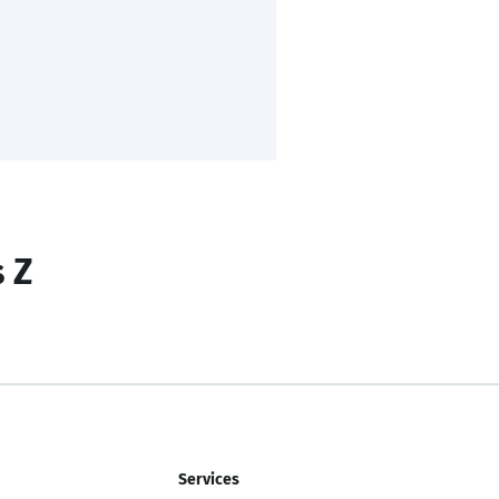
s Z
Services