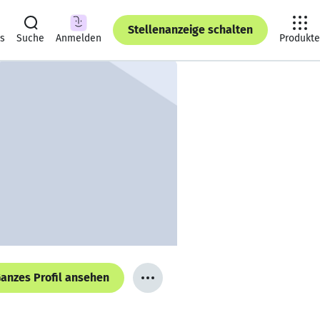
Stellenanzeige schalten
ts
Suche
Anmelden
Produkte
anzes Profil ansehen