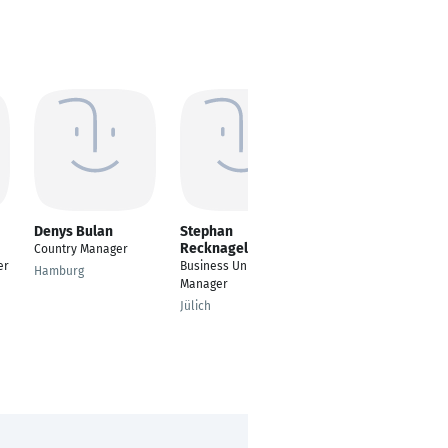
Denys Bulan
Stephan
Eduard Faizulaev
Recknagel
Country Manager
Sales Manager DACH
er
Business Unit
Retail and DIY
Hamburg
Manager
Limburg
Jülich