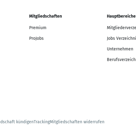
Mitgliedschaften
Hauptbereiche
Premium
Mitgliederverz
ProJobs
Jobs Verzeichn
Unternehmen
Berufsverzeich
edschaft kündigen
Tracking
Mitgliedschaften widerrufen