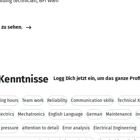
ilding technician, BFI Wien
e zu sehen.
Kenntnisse
Logg Dich jetzt ein, um das ganze Prof
king hours
Team work
Reliability
Communication skills
Technical 
lectrics
Mechatronics
English Language
German
Maintenance
i
r pressure
attention to detail
Error analysis
Electrical Engineering