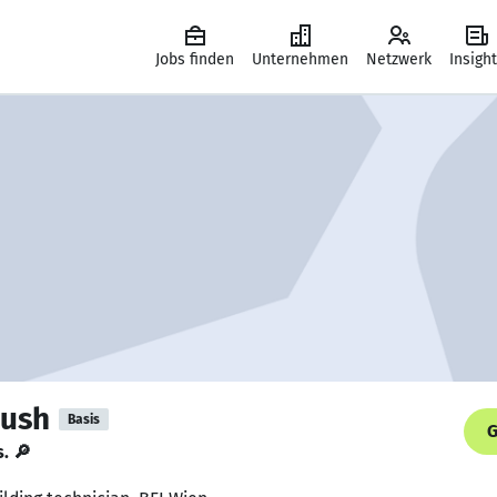
Jobs finden
Unternehmen
Netzwerk
Insigh
oush
Basis
G
s. 🔎