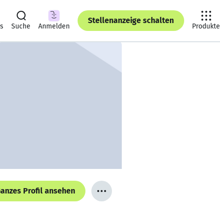
Stellenanzeige schalten
ts
Suche
Anmelden
Produkte
anzes Profil ansehen