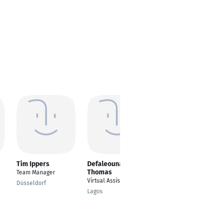
Tim Ippers
Defaleouna
Dinya Antony
Thomas
Team Manager
---
Virtual Assistant
Düsseldorf
Essen
Lagos