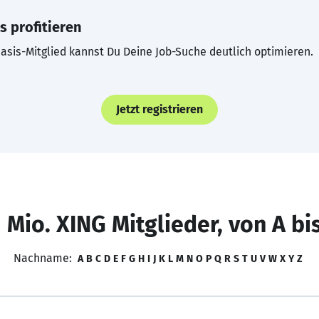
s profitieren
asis-Mitglied kannst Du Deine Job-Suche deutlich optimieren.
Jetzt registrieren
 Mio. XING Mitglieder, von A bi
Nachname:
A
B
C
D
E
F
G
H
I
J
K
L
M
N
O
P
Q
R
S
T
U
V
W
X
Y
Z