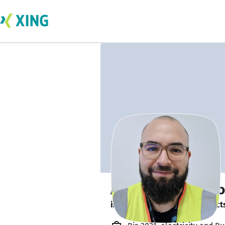
Asaad Nadir Hab
is looking for freelance project