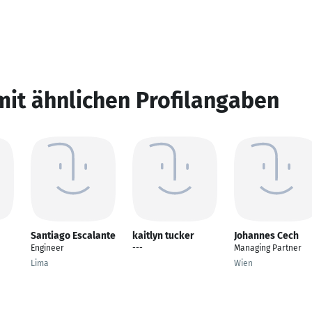
mit ähnlichen Profilangaben
Santiago Escalante
kaitlyn tucker
Johannes Cech
Engineer
---
Managing Partner
Lima
Wien