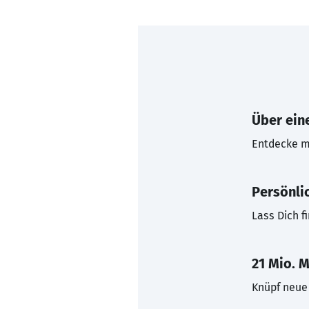
Über eine
Entdecke mi
Persönli
Lass Dich f
21 Mio. M
Knüpf neue 