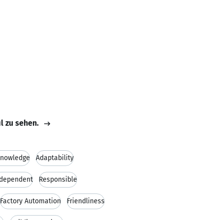
il zu sehen.
Knowledge
Adaptability
ndependent
Responsible
Factory Automation
Friendliness