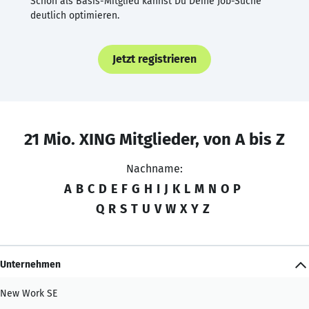
Schon als Basis-Mitglied kannst Du Deine Job-Suche
deutlich optimieren.
Jetzt registrieren
21 Mio. XING Mitglieder, von A bis Z
Nachname:
A
B
C
D
E
F
G
H
I
J
K
L
M
N
O
P
Q
R
S
T
U
V
W
X
Y
Z
Unternehmen
New Work SE