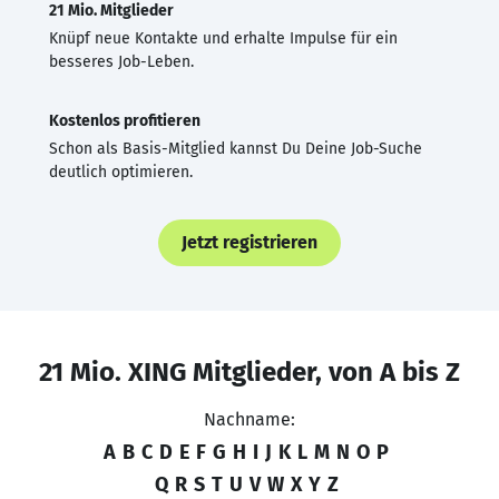
21 Mio. Mitglieder
Knüpf neue Kontakte und erhalte Impulse für ein
besseres Job-Leben.
Kostenlos profitieren
Schon als Basis-Mitglied kannst Du Deine Job-Suche
deutlich optimieren.
Jetzt registrieren
21 Mio. XING Mitglieder, von A bis Z
Nachname:
A
B
C
D
E
F
G
H
I
J
K
L
M
N
O
P
Q
R
S
T
U
V
W
X
Y
Z