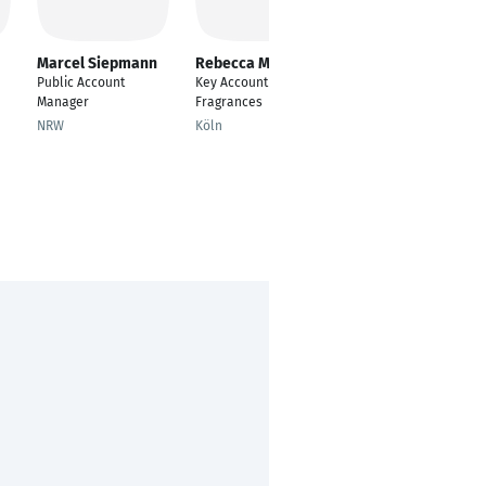
Marcel Siepmann
Rebecca Marondel
Thomas Becker
Public Account
Key Account Manager
staatl. gepr.
Manager
Fragrances
Elektrotechniker (ab
2021 Bachelor
NRW
Köln
Professional in
Technik)
Gießen