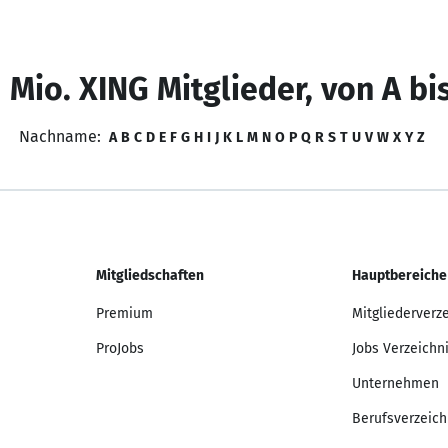
 Mio. XING Mitglieder, von A bi
Nachname:
A
B
C
D
E
F
G
H
I
J
K
L
M
N
O
P
Q
R
S
T
U
V
W
X
Y
Z
Mitgliedschaften
Hauptbereiche
Premium
Mitgliederverz
ProJobs
Jobs Verzeichn
Unternehmen
Berufsverzeich