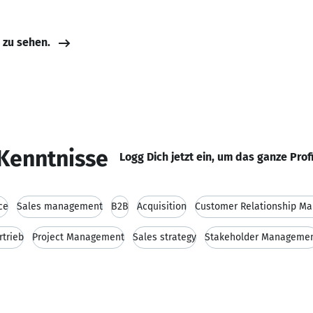
e zu sehen.
Kenntnisse
Logg Dich jetzt ein, um das ganze Prof
ce
Sales management
B2B
Acquisition
Customer Relationship M
rtrieb
Project Management
Sales strategy
Stakeholder Manageme