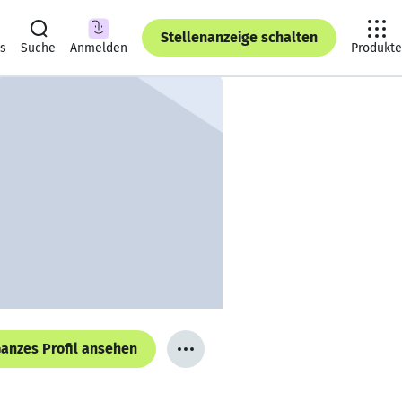
Stellenanzeige schalten
ts
Suche
Anmelden
Produkte
anzes Profil ansehen