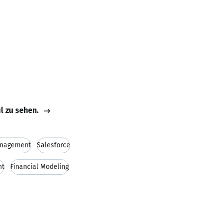
il zu sehen.
anagement
Salesforce
nt
Financial Modeling