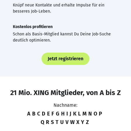
Knüpf neue Kontakte und erhalte Impulse für ein
besseres Job-Leben.
Kostenlos profitieren
Schon als Basis-Mitglied kannst Du Deine Job-Suche
deutlich optimieren.
Jetzt registrieren
21 Mio. XING Mitglieder, von A bis Z
Nachname:
A
B
C
D
E
F
G
H
I
J
K
L
M
N
O
P
Q
R
S
T
U
V
W
X
Y
Z