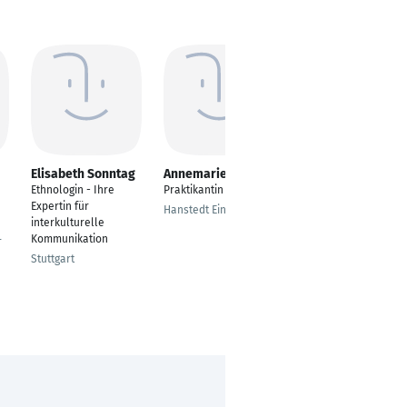
Elisabeth Sonntag
Annemarie Arnold
Christa Frins
Ethnologin - Ihre
Praktikantin
Wissenschaftliche
Expertin für
Mitarbeiterin
Hanstedt Eins
interkulturelle
Münster
Kommunikation
r
Stuttgart