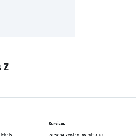
s Z
Services
eichnis
Personalgewinnung mit XING