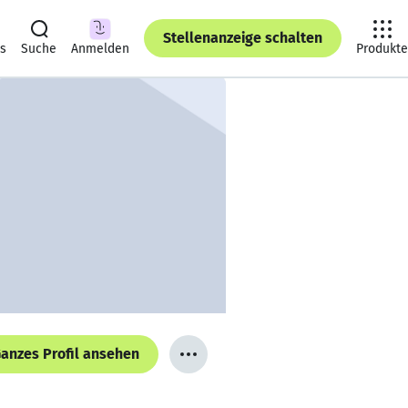
Stellenanzeige schalten
ts
Suche
Anmelden
Produkte
anzes Profil ansehen