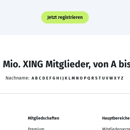
Jetzt registrieren
 Mio. XING Mitglieder, von A bi
Nachname:
A
B
C
D
E
F
G
H
I
J
K
L
M
N
O
P
Q
R
S
T
U
V
W
X
Y
Z
Mitgliedschaften
Hauptbereiche
Premium
Mitgliederverz