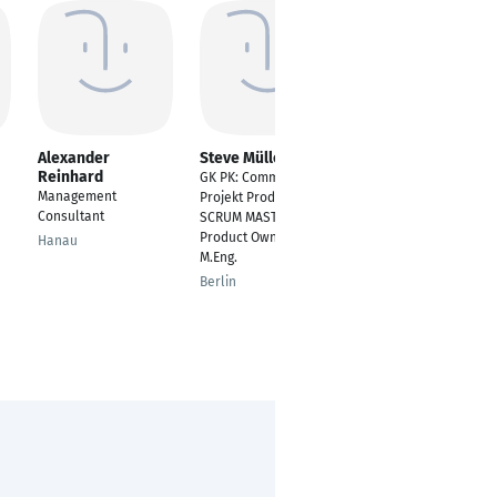
Alexander
Steve Müller
Tobias Fauser
Reinhard
GK PK: Commercial
Projektleiter
Management
Projekt Produkt Mgmt.
Stuttgart
Consultant
SCRUM MASTER
Product Owner M.Sc.
Hanau
M.Eng.
Berlin