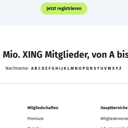
Jetzt registrieren
 Mio. XING Mitglieder, von A bi
Nachname:
A
B
C
D
E
F
G
H
I
J
K
L
M
N
O
P
Q
R
S
T
U
V
W
X
Y
Z
Mitgliedschaften
Hauptbereiche
Premium
Mitgliederverz