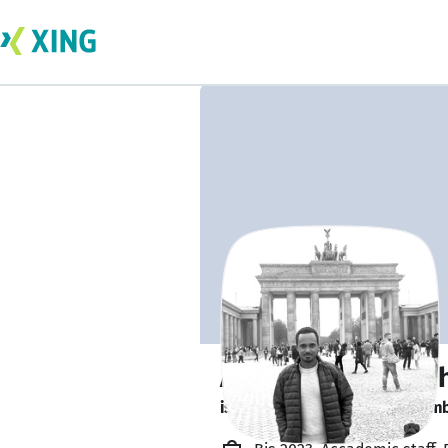
Atenafu Alemaye
is looking for a new team memb