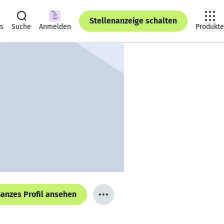
Stellenanzeige schalten
ts
Suche
Anmelden
Produkte
anzes Profil ansehen