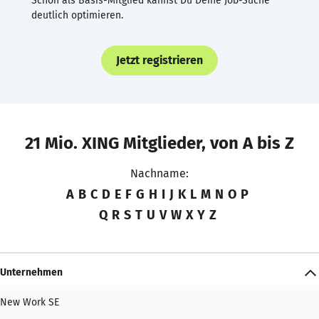
Schon als Basis-Mitglied kannst Du Deine Job-Suche
deutlich optimieren.
Jetzt registrieren
21 Mio. XING Mitglieder, von A bis Z
Nachname:
A
B
C
D
E
F
G
H
I
J
K
L
M
N
O
P
Q
R
S
T
U
V
W
X
Y
Z
Unternehmen
New Work SE