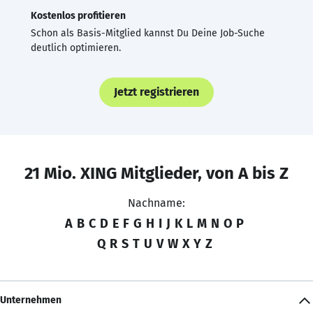
Kostenlos profitieren
Schon als Basis-Mitglied kannst Du Deine Job-Suche
deutlich optimieren.
Jetzt registrieren
21 Mio. XING Mitglieder, von A bis Z
Nachname:
A
B
C
D
E
F
G
H
I
J
K
L
M
N
O
P
Q
R
S
T
U
V
W
X
Y
Z
Unternehmen