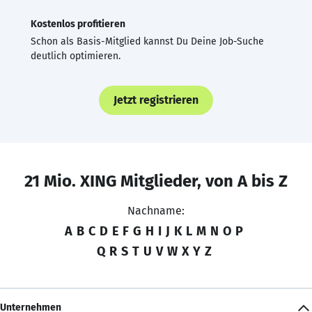
Kostenlos profitieren
Schon als Basis-Mitglied kannst Du Deine Job-Suche
deutlich optimieren.
Jetzt registrieren
21 Mio. XING Mitglieder, von A bis Z
Nachname:
A
B
C
D
E
F
G
H
I
J
K
L
M
N
O
P
Q
R
S
T
U
V
W
X
Y
Z
Unternehmen