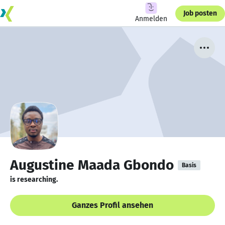
Job posten
Anmelden
Augustine Maada Gbondo
Basis
is researching.
Ganzes Profil ansehen