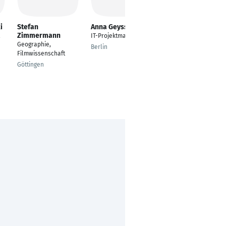
i
Stefan
Anna Geyssel
Annette
Zimmermann
Leßmöllmann
IT-Projektmanagerin
Geographie,
Professorin
Berlin
Filmwissenschaft
Karlsruhe
Göttingen