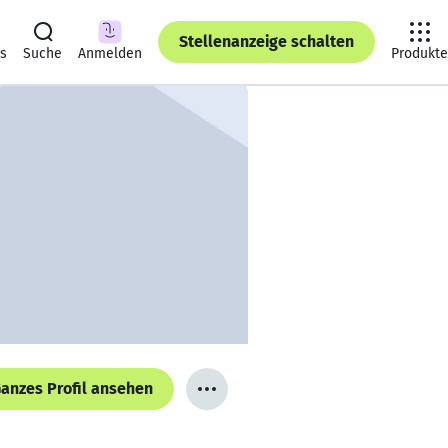
Stellenanzeige schalten
ts
Suche
Anmelden
Produkte
anzes Profil ansehen