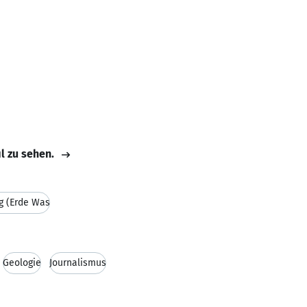
il zu sehen.
g (Erde Was
Geologie
Journalismus