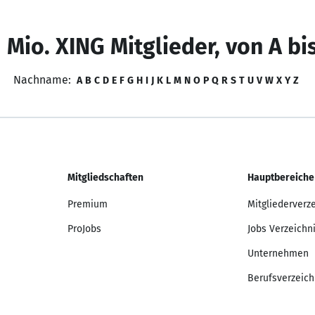
 Mio. XING Mitglieder, von A bi
Nachname:
A
B
C
D
E
F
G
H
I
J
K
L
M
N
O
P
Q
R
S
T
U
V
W
X
Y
Z
Mitgliedschaften
Hauptbereiche
Premium
Mitgliederverz
ProJobs
Jobs Verzeichn
Unternehmen
Berufsverzeich