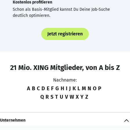
Kostenlos profitieren
Schon als Basis-Mitglied kannst Du Deine Job-Suche
deutlich optimieren.
Jetzt registrieren
21 Mio. XING Mitglieder, von A bis Z
Nachname:
A
B
C
D
E
F
G
H
I
J
K
L
M
N
O
P
Q
R
S
T
U
V
W
X
Y
Z
Unternehmen