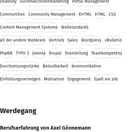
Usability
Suchmaschinenmarketing
Portal Management
Communities
Community Management
XHTML
HTML
CSS
Content Management Systeme
Webstandards
all der andere Webkram
Vertrieb
Sales
Wordpress
vBulletin
PhpBB
TYPO 3
Joomla
Drupal
Teamleitung
Teamkompetenz
Durchsetzungsstärke
Belastbarkeit
Kommunikation
Einfühlungsvermögen
Motivation
Engagement
Spaß am Job
Werdegang
Berufserfahrung von Axel Gönnemann