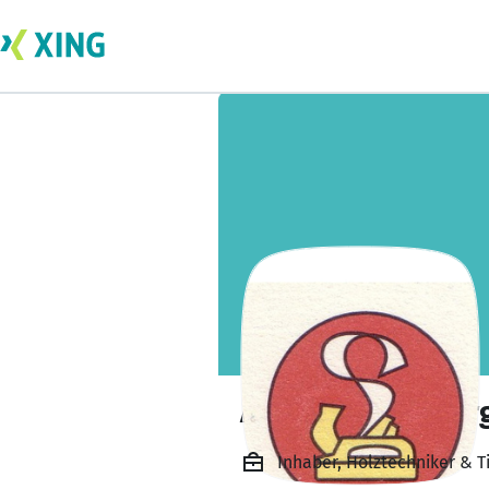
Axel Scharfenber
Inhaber, Holztechniker & Ti