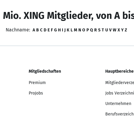
 Mio. XING Mitglieder, von A bi
Nachname:
A
B
C
D
E
F
G
H
I
J
K
L
M
N
O
P
Q
R
S
T
U
V
W
X
Y
Z
Mitgliedschaften
Hauptbereiche
Premium
Mitgliederverz
ProJobs
Jobs Verzeichn
Unternehmen
Berufsverzeich