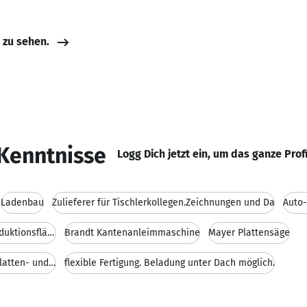
e zu sehen.
Kenntnisse
Logg Dich jetzt ein, um das ganze Prof
Ladenbau
Zulieferer für Tischlerkollegen.Zeichnungen und Da
Auto
Wood-Wop und Alpha-Cam.1600m² Produktionsfläche mi
Brandt Kantenanleimmaschine
Mayer Plattensäge
Raimann Längskreissäge usw.Großes Platten- und Mas
flexible Fertigung. Beladung unter Dach möglich.