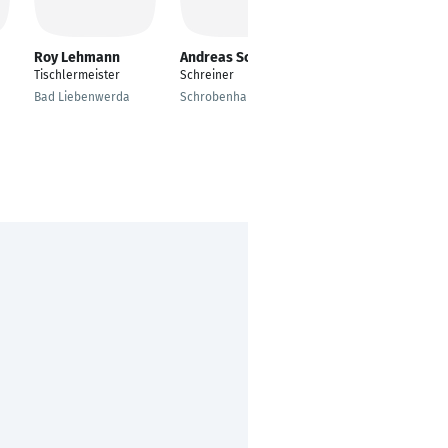
Roy Lehmann
Andreas Schilcher
Sebastian Köhne
Tischlermeister
Schreiner
Project Manager
Recycling
Bad Liebenwerda
Schrobenhausen
Sustainability
Münster