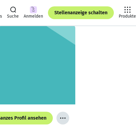
Stellenanzeige schalten
ts
Suche
Anmelden
Produkte
anzes Profil ansehen