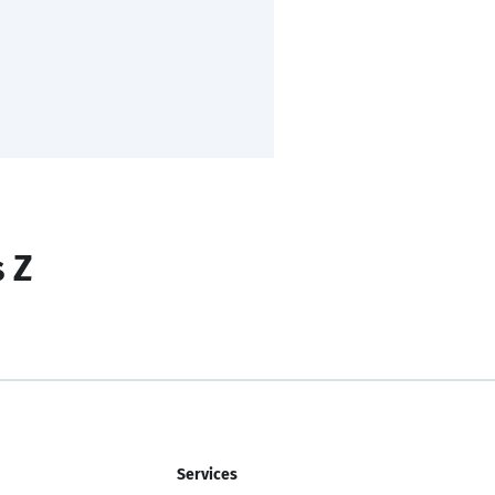
s Z
Services