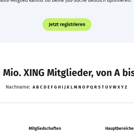
asis-Mitglied kannst Du Deine Job-Suche deutlich optimieren.
Jetzt registrieren
 Mio. XING Mitglieder, von A bi
Nachname:
A
B
C
D
E
F
G
H
I
J
K
L
M
N
O
P
Q
R
S
T
U
V
W
X
Y
Z
Mitgliedschaften
Hauptbereiche