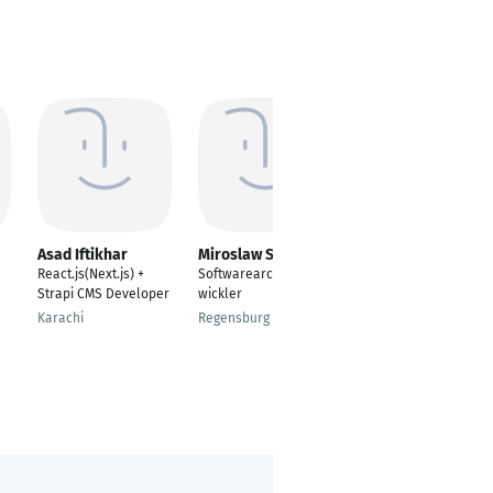
Asad Iftikhar
Miroslaw Szega
Malte Schäfer
React.js(Next.js) +
Softwarearchitekt/Ent
Fachprojektleiter
Strapi CMS Developer
wickler
Datentechnik
Karachi
Regensburg
Solingen