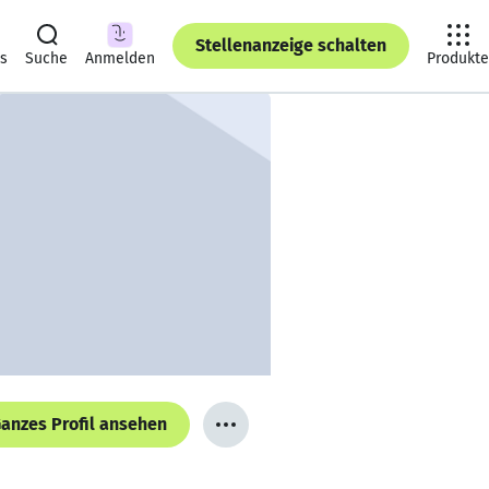
Stellenanzeige schalten
ts
Suche
Anmelden
Produkte
anzes Profil ansehen