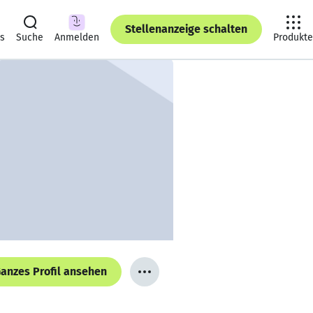
Stellenanzeige schalten
ts
Suche
Anmelden
Produkte
anzes Profil ansehen