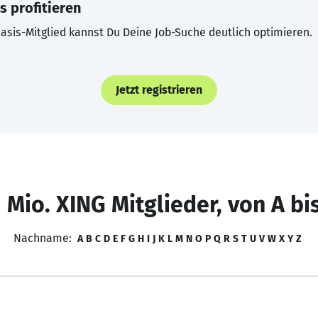
s profitieren
asis-Mitglied kannst Du Deine Job-Suche deutlich optimieren.
Jetzt registrieren
 Mio. XING Mitglieder, von A bi
Nachname:
A
B
C
D
E
F
G
H
I
J
K
L
M
N
O
P
Q
R
S
T
U
V
W
X
Y
Z