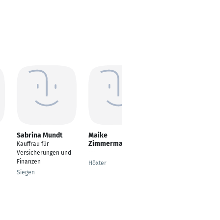
Sabrina Mundt
Maike
Jens Marziniak
Zimmermann
Kauffrau für
Kaufmann für
---
Versicherungen und
Versicherungen und
Finanzen
Finanzen
Höxter
Siegen
Greifswald