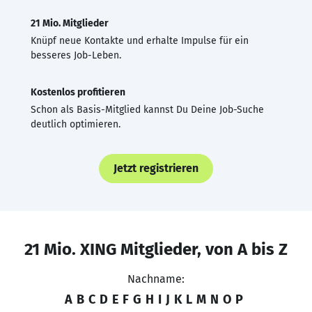
21 Mio. Mitglieder
Knüpf neue Kontakte und erhalte Impulse für ein
besseres Job-Leben.
Kostenlos profitieren
Schon als Basis-Mitglied kannst Du Deine Job-Suche
deutlich optimieren.
Jetzt registrieren
21 Mio. XING Mitglieder, von A bis Z
Nachname:
A
B
C
D
E
F
G
H
I
J
K
L
M
N
O
P