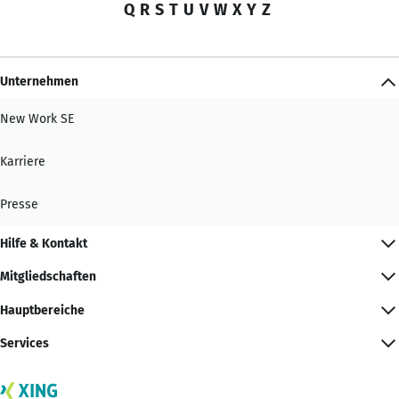
Q
R
S
T
U
V
W
X
Y
Z
Unternehmen
New Work SE
Karriere
Presse
Hilfe & Kontakt
Mitgliedschaften
Hauptbereiche
Services