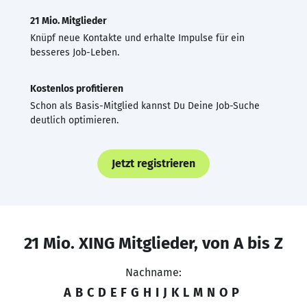
21 Mio. Mitglieder
Knüpf neue Kontakte und erhalte Impulse für ein
besseres Job-Leben.
Kostenlos profitieren
Schon als Basis-Mitglied kannst Du Deine Job-Suche
deutlich optimieren.
Jetzt registrieren
21 Mio. XING Mitglieder, von A bis Z
Nachname:
A
B
C
D
E
F
G
H
I
J
K
L
M
N
O
P