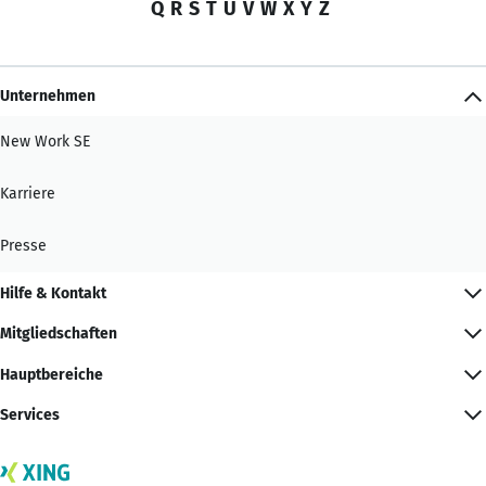
Q
R
S
T
U
V
W
X
Y
Z
Unternehmen
New Work SE
Karriere
Presse
Hilfe & Kontakt
Mitgliedschaften
Hauptbereiche
Services