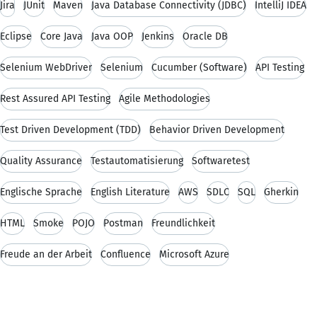
Jira
JUnit
Maven
Java Database Connectivity (JDBC)
IntelliJ IDEA
Eclipse
Core Java
Java OOP
Jenkins
Oracle DB
Selenium WebDriver
Selenium
Cucumber (Software)
API Testing
Rest Assured API Testing
Agile Methodologies
Test Driven Development (TDD)
Behavior Driven Development
Quality Assurance
Testautomatisierung
Softwaretest
Englische Sprache
English Literature
AWS
SDLC
SQL
Gherkin
HTML
Smoke
POJO
Postman
Freundlichkeit
Freude an der Arbeit
Confluence
Microsoft Azure