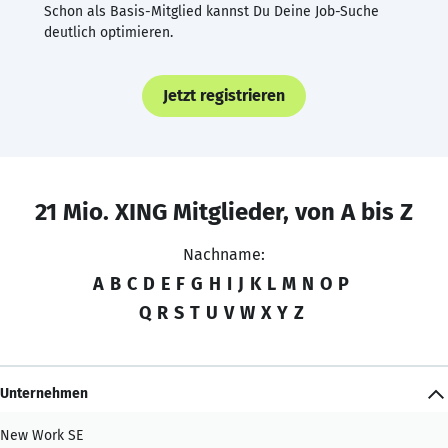
Schon als Basis-Mitglied kannst Du Deine Job-Suche
deutlich optimieren.
Jetzt registrieren
21 Mio. XING Mitglieder, von A bis Z
Nachname:
A
B
C
D
E
F
G
H
I
J
K
L
M
N
O
P
Q
R
S
T
U
V
W
X
Y
Z
Unternehmen
New Work SE