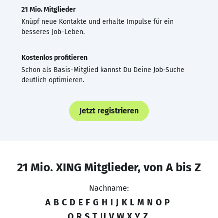
21 Mio. Mitglieder
Knüpf neue Kontakte und erhalte Impulse für ein
besseres Job-Leben.
Kostenlos profitieren
Schon als Basis-Mitglied kannst Du Deine Job-Suche
deutlich optimieren.
Jetzt registrieren
21 Mio. XING Mitglieder, von A bis Z
Nachname:
A
B
C
D
E
F
G
H
I
J
K
L
M
N
O
P
Q
R
S
T
U
V
W
X
Y
Z