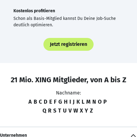
Kostenlos profitieren
Schon als Basis-Mitglied kannst Du Deine Job-Suche
deutlich optimieren.
Jetzt registrieren
21 Mio. XING Mitglieder, von A bis Z
Nachname:
A
B
C
D
E
F
G
H
I
J
K
L
M
N
O
P
Q
R
S
T
U
V
W
X
Y
Z
Unternehmen