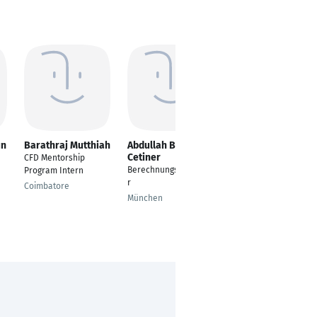
un
Barathraj Mutthiah
Abdullah Baha
Uwe Faltermeier
Cetiner
CFD Mentorship
Regulatory Data
Berechnungsingenieu
Program Intern
Expert
r
Coimbatore
Darmstadt
München