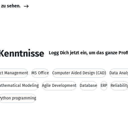
e zu sehen.
Kenntnisse
Logg Dich jetzt ein, um das ganze Prof
ect Management
MS Office
Computer Aided Design (CAD)
Data Anal
thematical Modeling
Agile Development
Database
ERP
Reliabilit
Python programming