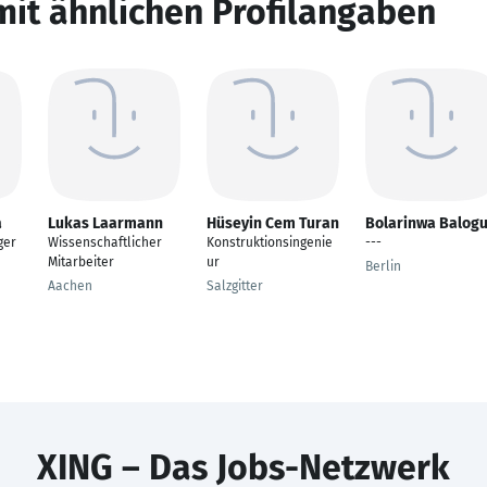
mit ähnlichen Profilangaben
a
Lukas Laarmann
Hüseyin Cem Turan
Bolarinwa Balog
ger
Wissenschaftlicher
Konstruktionsingenie
---
Mitarbeiter
ur
Berlin
Aachen
Salzgitter
XING – Das Jobs-Netzwerk