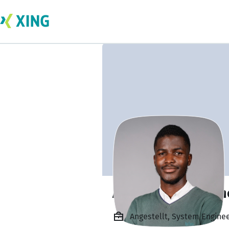
Ayobami Adeyem
Angestellt, System Engine