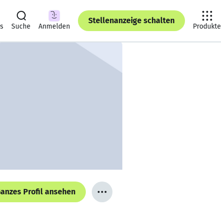
Stellenanzeige schalten
ts
Suche
Anmelden
Produkte
anzes Profil ansehen