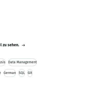
il zu sehen.
ysis
Data Management
y
German
SQL
Git