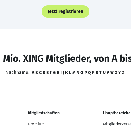
Jetzt registrieren
 Mio. XING Mitglieder, von A bi
Nachname:
A
B
C
D
E
F
G
H
I
J
K
L
M
N
O
P
Q
R
S
T
U
V
W
X
Y
Z
Mitgliedschaften
Hauptbereiche
Premium
Mitgliederverz