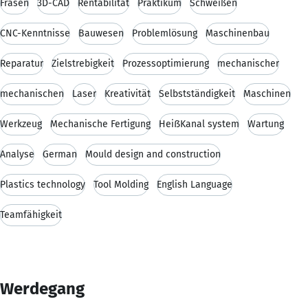
Fräsen
3D-CAD
Rentabilität
Praktikum
Schweißen
CNC-Kenntnisse
Bauwesen
Problemlösung
Maschinenbau
Reparatur
Zielstrebigkeit
Prozessoptimierung
mechanischer
mechanischen
Laser
Kreativität
Selbstständigkeit
Maschinen
Werkzeug
Mechanische Fertigung
HeißKanal system
Wartung
Analyse
German
Mould design and construction
Plastics technology
Tool Molding
English Language
Teamfähigkeit
Werdegang