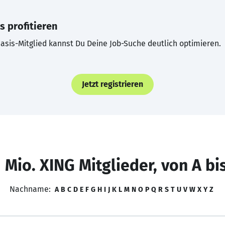
s profitieren
asis-Mitglied kannst Du Deine Job-Suche deutlich optimieren.
Jetzt registrieren
 Mio. XING Mitglieder, von A bi
Nachname:
A
B
C
D
E
F
G
H
I
J
K
L
M
N
O
P
Q
R
S
T
U
V
W
X
Y
Z