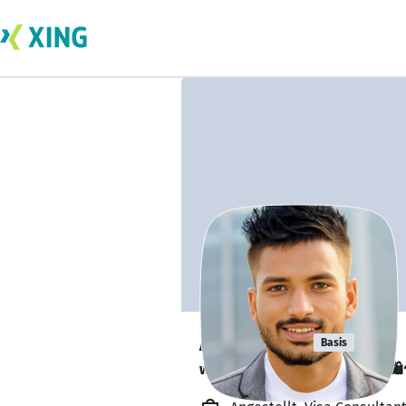
Ayyan Ali
Basis
would like to help someone. 🛍