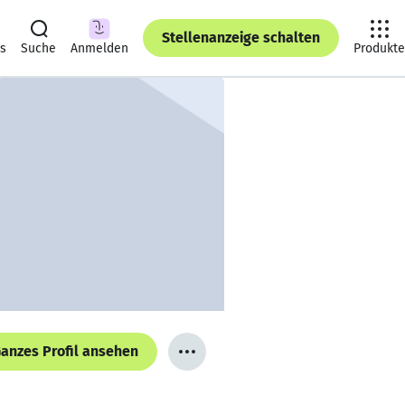
Stellenanzeige schalten
ts
Suche
Anmelden
Produkte
anzes Profil ansehen