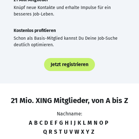
Knüpf neue Kontakte und erhalte Impulse für ein
besseres Job-Leben.
Kostenlos profitieren
Schon als Basis-Mitglied kannst Du Deine Job-Suche
deutlich optimieren.
Jetzt registrieren
21 Mio. XING Mitglieder, von A bis Z
Nachname:
A
B
C
D
E
F
G
H
I
J
K
L
M
N
O
P
Q
R
S
T
U
V
W
X
Y
Z