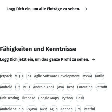
Logg Dich ein, um alle Einträge zu sehen.
Fähigkeiten und Kenntnisse
Logg Dich jetzt ein, um das ganze Profil zu sehen.
Jetpack
MQTT
IoT
Agile Software Development
MVVM
Kotlin
Android
Git
REST
Android Apps
Java
Rest
Coroutine
Retrofit
Unit Testing
Firebase
Google Maps
Python
Flask
Android Studio
RxJava
MVP
Agile
Kanban
Jira
Restful