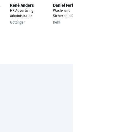
l
René Anders
Daniel Ferber
Isabel vom Bruch
HR Advertising
Wach- und
Geschäftsführer
Administrator
Sicherheitsfachmann
Hamburg
Göttingen
Kehl