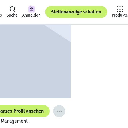
Stellenanzeige schalten
ts
Suche
Anmelden
Produkte
anzes Profil ansehen
gy Management