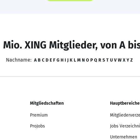
 Mio. XING Mitglieder, von A bi
Nachname:
A
B
C
D
E
F
G
H
I
J
K
L
M
N
O
P
Q
R
S
T
U
V
W
X
Y
Z
Mitgliedschaften
Hauptbereiche
Premium
Mitgliederverz
ProJobs
Jobs Verzeichn
Unternehmen