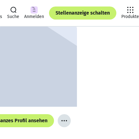
Stellenanzeige schalten
ts
Suche
Anmelden
Produkte
anzes Profil ansehen