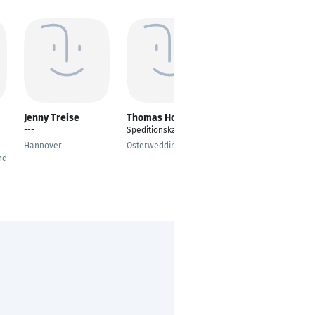
Jenny Treise
Thomas Hochholz
Kristin Stölting
n
---
Speditionskaufmann
---
Hannover
Osterweddingen
Mönchengladbach
nd