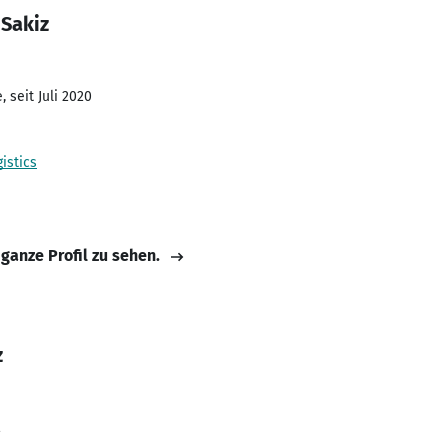
 Sakiz
 seit Juli 2020
istics
 ganze Profil zu sehen.
z
2