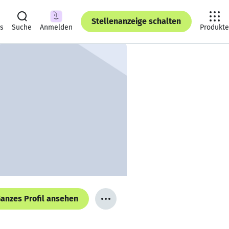
Stellenanzeige schalten
ts
Suche
Anmelden
Produkte
anzes Profil ansehen