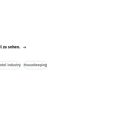
il zu sehen.
otel industry
Housekeeping