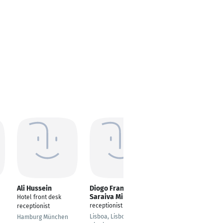
Ali Hussein
Diogo Francisco
Jasmine Klicic
Saraiva Miranda
Hotel front desk
Front Office Agent
receptionist
receptionist
Dietikon
Lisboa, Lisbon
Hamburg München