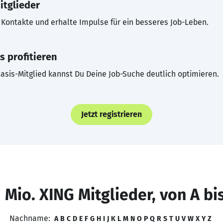
itglieder
Kontakte und erhalte Impulse für ein besseres Job-Leben.
s profitieren
asis-Mitglied kannst Du Deine Job-Suche deutlich optimieren.
Jetzt registrieren
 Mio. XING Mitglieder, von A bi
Nachname:
A
B
C
D
E
F
G
H
I
J
K
L
M
N
O
P
Q
R
S
T
U
V
W
X
Y
Z