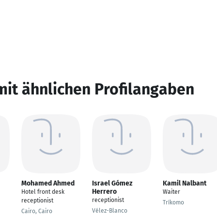
mit ähnlichen Profilangaben
Mohamed Ahmed
Israel Gómez
Kamil Nalbant
Herrero
Hotel front desk
Waiter
receptionist
receptionist
Tríkomo
Vélez-Blanco
Cairo, Cairo