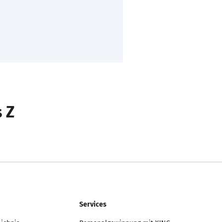
s Z
Services