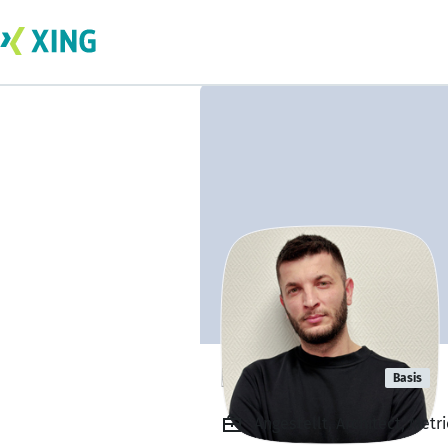
Bajram Ajazi
Basis
Angestellt, Architect, Metr