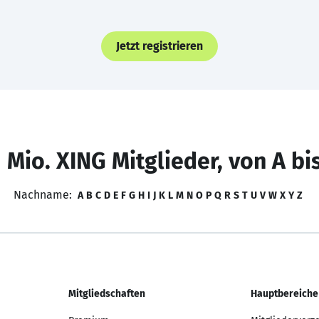
Jetzt registrieren
 Mio. XING Mitglieder, von A bi
Nachname:
A
B
C
D
E
F
G
H
I
J
K
L
M
N
O
P
Q
R
S
T
U
V
W
X
Y
Z
Mitgliedschaften
Hauptbereiche