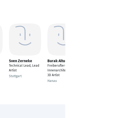
Sven Zerneke
Burak Altun
Severin Schlesier
Technical Lead, Lead
Freiberufler-
Beratender Architekt
Artist
Innenarchitektur und
| Immobilienberater
3D Artist
Stuttgart
München
Hanau