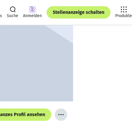
Stellenanzeige schalten
ts
Suche
Anmelden
Produkte
anzes Profil ansehen