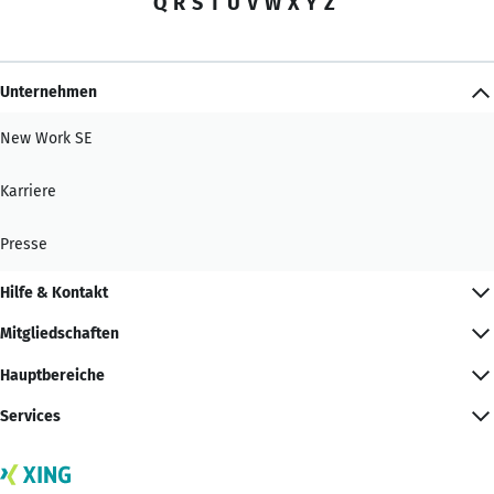
Q
R
S
T
U
V
W
X
Y
Z
Unternehmen
New Work SE
Karriere
Presse
Hilfe & Kontakt
Mitgliedschaften
Hauptbereiche
Services