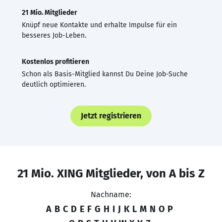
21 Mio. Mitglieder
Knüpf neue Kontakte und erhalte Impulse für ein
besseres Job-Leben.
Kostenlos profitieren
Schon als Basis-Mitglied kannst Du Deine Job-Suche
deutlich optimieren.
Jetzt registrieren
21 Mio. XING Mitglieder, von A bis Z
Nachname:
A
B
C
D
E
F
G
H
I
J
K
L
M
N
O
P