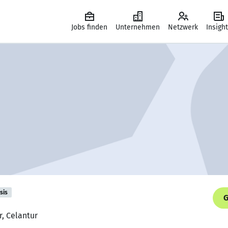
Jobs finden
Unternehmen
Netzwerk
Insigh
sis
G
r, Celantur