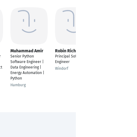
Muhammad Amir
Robin Richtsfeld
Mahmoud Gamal
r
Senior Python
Principal Software
Senior Software
Software Engineer |
Engineer
Developer
ct
Data Engineering |
Windorf
Cairo
Energy Automation |
Python
Hamburg