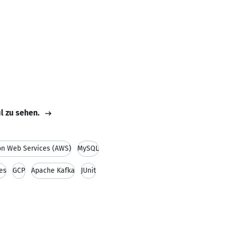
il zu sehen.
n Web Services (AWS)
MySQL
es
GCP
Apache Kafka
JUnit