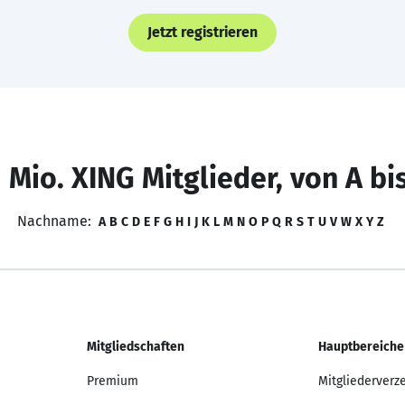
Jetzt registrieren
 Mio. XING Mitglieder, von A bi
Nachname:
A
B
C
D
E
F
G
H
I
J
K
L
M
N
O
P
Q
R
S
T
U
V
W
X
Y
Z
Mitgliedschaften
Hauptbereiche
Premium
Mitgliederverz