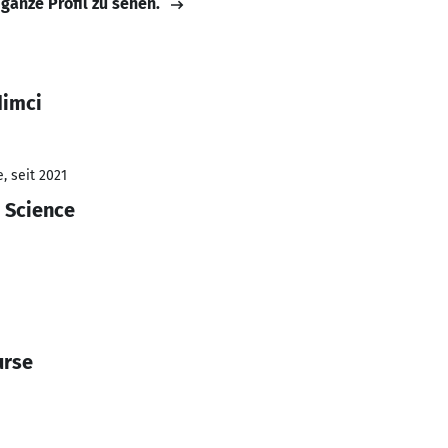
 ganze Profil zu sehen.
dimci
, seit 2021
 Science
urse