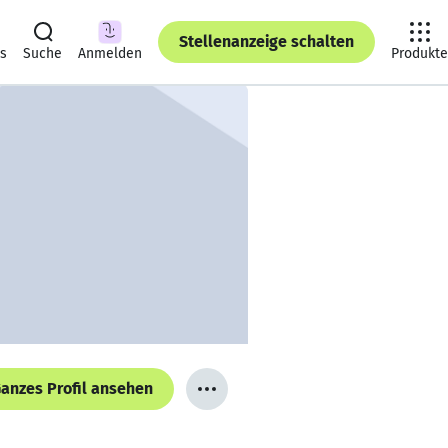
Stellenanzeige schalten
ts
Suche
Anmelden
Produkte
anzes Profil ansehen