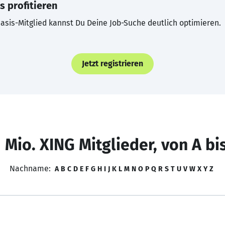
s profitieren
asis-Mitglied kannst Du Deine Job-Suche deutlich optimieren.
Jetzt registrieren
 Mio. XING Mitglieder, von A bi
Nachname:
A
B
C
D
E
F
G
H
I
J
K
L
M
N
O
P
Q
R
S
T
U
V
W
X
Y
Z