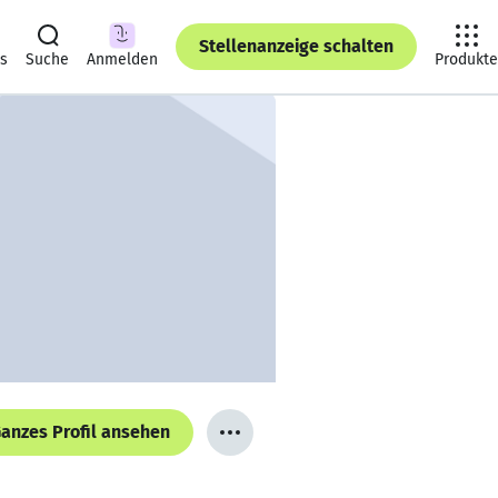
Stellenanzeige schalten
ts
Suche
Anmelden
Produkte
anzes Profil ansehen