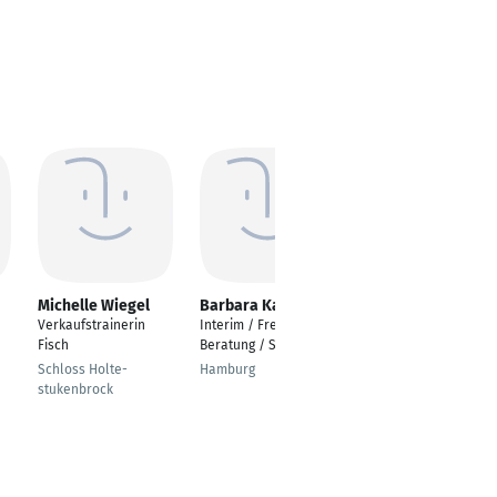
Michelle Wiegel
Barbara Karstens
Matthias Ernst
Verkaufstrainerin
Interim / Freelance /
Sporting Goods
Fisch
Beratung / Sourcing
Professional
Schloss Holte-
Hamburg
Berlin
stukenbrock