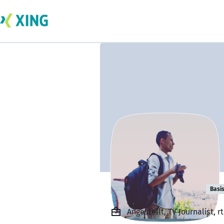
Basheer Aqlan
Basi
Angestellt, TV Journalist, rt