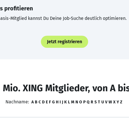
s profitieren
asis-Mitglied kannst Du Deine Job-Suche deutlich optimieren.
Jetzt registrieren
 Mio. XING Mitglieder, von A bi
Nachname:
A
B
C
D
E
F
G
H
I
J
K
L
M
N
O
P
Q
R
S
T
U
V
W
X
Y
Z