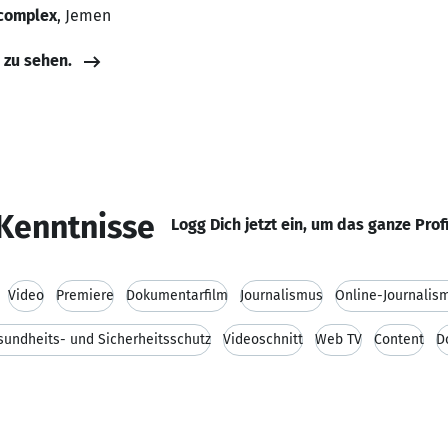
 complex
, Jemen
e zu sehen.
Kenntnisse
Logg Dich jetzt ein, um das ganze Prof
Video
Premiere
Dokumentarfilm
Journalismus
Online-Journalis
sundheits- und Sicherheitsschutz
Videoschnitt
Web TV
Content
D