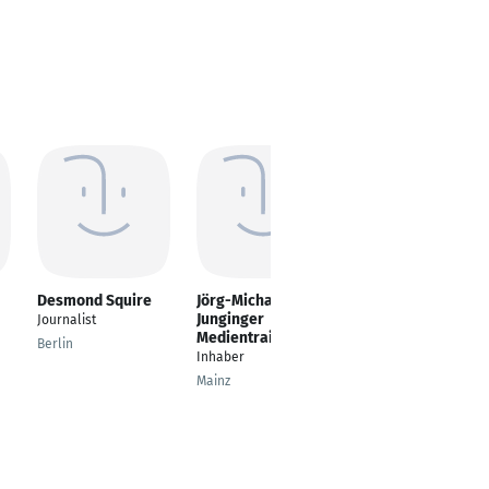
Desmond Squire
Jörg-Michael
Klaus Bergner
Junginger
Journalist
Produzent,
Medientrainer
Kameramann,
Berlin
Inhaber
Journalist,
Videojournalist,
Mainz
Filmemacher, Dozent
Neuss