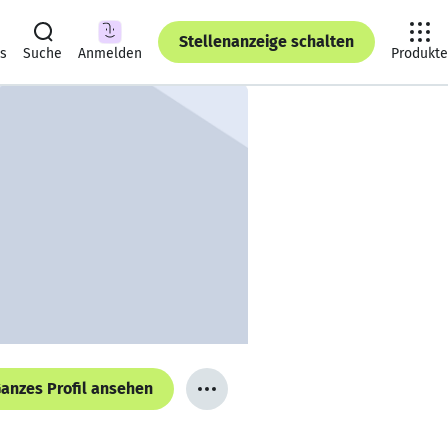
Stellenanzeige schalten
ts
Suche
Anmelden
Produkte
anzes Profil ansehen