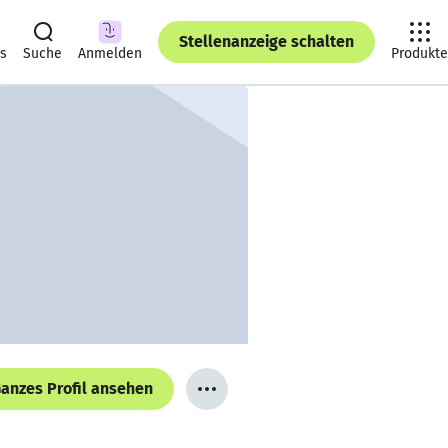
Stellenanzeige schalten
ts
Suche
Anmelden
Produkte
anzes Profil ansehen