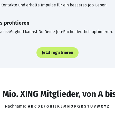
Kontakte und erhalte Impulse für ein besseres Job-Leben.
s profitieren
asis-Mitglied kannst Du Deine Job-Suche deutlich optimieren.
Jetzt registrieren
 Mio. XING Mitglieder, von A bi
Nachname:
A
B
C
D
E
F
G
H
I
J
K
L
M
N
O
P
Q
R
S
T
U
V
W
X
Y
Z