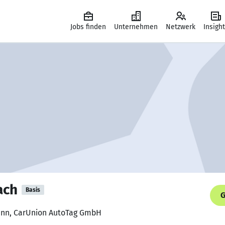
Jobs finden
Unternehmen
Netzwerk
Insigh
ach
Basis
G
ann, CarUnion AutoTag GmbH