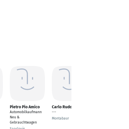
Pietro Pio Amico
Carlo Rudolph
Stefan Puls
Automobilkaufmann
---
Verkaufsleiter/
Neu &
Großkundenberater
Montabaur
Gebrauchtwagen
Rommerskirchen
Saarlouis