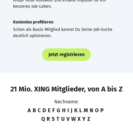
Knüpf neue Kontakte und erhalte Impulse für ein
besseres Job-Leben.
Kostenlos profitieren
Schon als Basis-Mitglied kannst Du Deine Job-Suche
deutlich optimieren.
Jetzt registrieren
21 Mio. XING Mitglieder, von A bis Z
Nachname:
A
B
C
D
E
F
G
H
I
J
K
L
M
N
O
P
Q
R
S
T
U
V
W
X
Y
Z