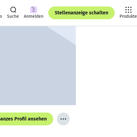
Stellenanzeige schalten
ts
Suche
Anmelden
Produkte
anzes Profil ansehen