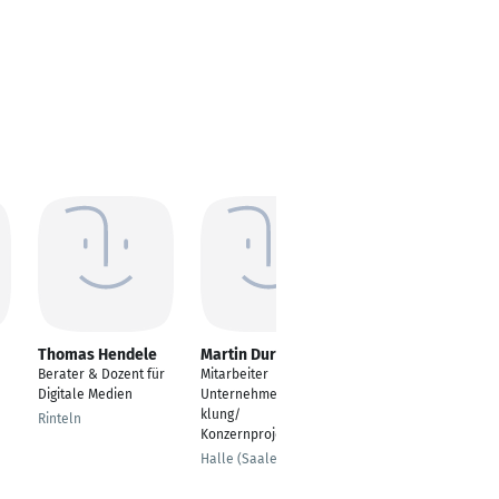
Thomas Hendele
Martin Durek
Timmy Hack
Berater & Dozent für
Mitarbeiter
Marketing Manager
Digitale Medien
Unternehmensentwic
Erfurt
klung/
Rinteln
Konzernprojekte
Halle (Saale)