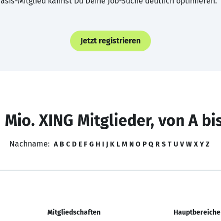
asis-Mitglied kannst Du Deine Job-Suche deutlich optimieren.
Jetzt registrieren
 Mio. XING Mitglieder, von A bi
Nachname:
A
B
C
D
E
F
G
H
I
J
K
L
M
N
O
P
Q
R
S
T
U
V
W
X
Y
Z
Mitgliedschaften
Hauptbereiche