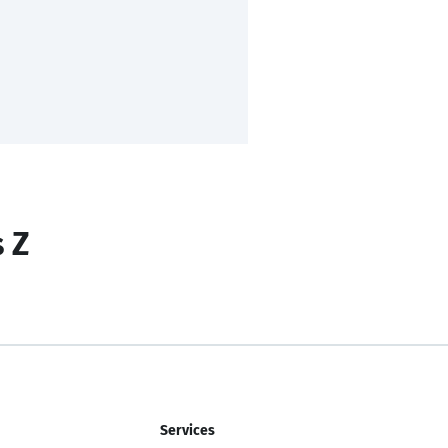
s Z
Services