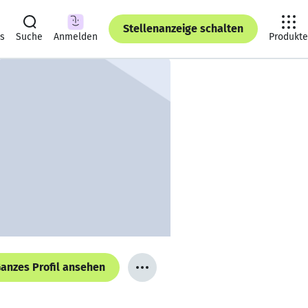
Stellenanzeige schalten
ts
Suche
Anmelden
Produkte
anzes Profil ansehen