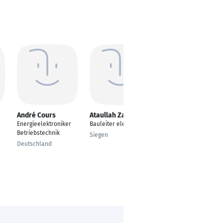
André Cours
Ataullah Zakirullah
Timo Martin
Energieelektroniker
Bauleiter elektroniker
Elektroniker -
Betriebstechnik
Instandhaltung
Siegen
Deutschland
Bergisch Gladbach