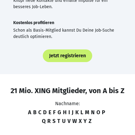
Knüpf neue Kontakte und erhalte Impulse für ein
besseres Job-Leben.
Kostenlos profitieren
Schon als Basis-Mitglied kannst Du Deine Job-Suche
deutlich optimieren.
Jetzt registrieren
21 Mio. XING Mitglieder, von A bis Z
Nachname:
A
B
C
D
E
F
G
H
I
J
K
L
M
N
O
P
Q
R
S
T
U
V
W
X
Y
Z