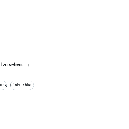
il zu sehen.
rung
Pünktlichkeit