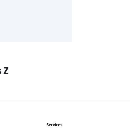
s Z
Services