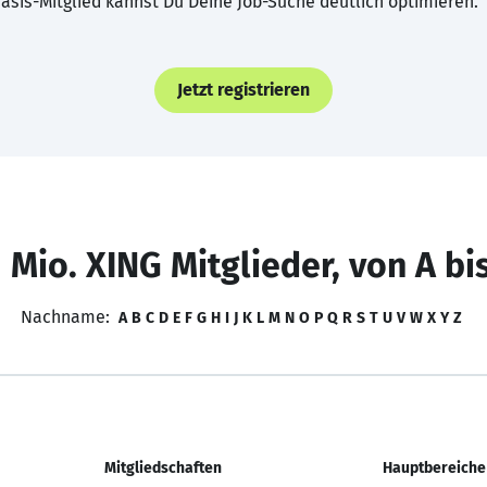
asis-Mitglied kannst Du Deine Job-Suche deutlich optimieren.
Jetzt registrieren
 Mio. XING Mitglieder, von A bi
Nachname:
A
B
C
D
E
F
G
H
I
J
K
L
M
N
O
P
Q
R
S
T
U
V
W
X
Y
Z
Mitgliedschaften
Hauptbereiche