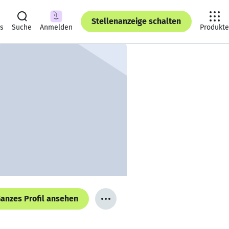
Stellenanzeige schalten
ts
Suche
Anmelden
Produkte
anzes Profil ansehen