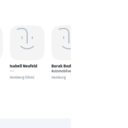
Isabell Neufeld
Burak Bozbay
Annika
Milverstaedt-Pflug
---
Automobilverkäufer
Verkäuferin
Homberg (Ohm)
Hamburg
Biberach an der Riß