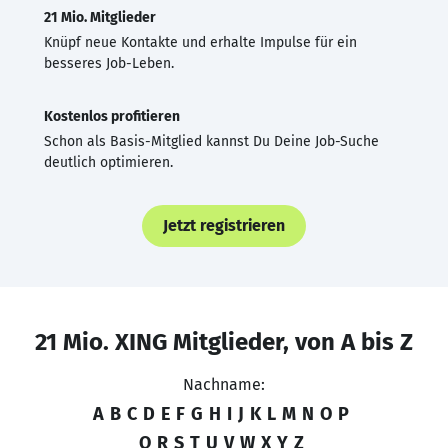
21 Mio. Mitglieder
Knüpf neue Kontakte und erhalte Impulse für ein
besseres Job-Leben.
Kostenlos profitieren
Schon als Basis-Mitglied kannst Du Deine Job-Suche
deutlich optimieren.
Jetzt registrieren
21 Mio. XING Mitglieder, von A bis Z
Nachname:
A
B
C
D
E
F
G
H
I
J
K
L
M
N
O
P
Q
R
S
T
U
V
W
X
Y
Z