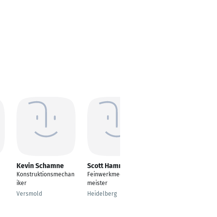
Kevin Schamne
Scott Hamm
Christoph Heider
Konstruktionsmechan
Feinwerkmechaniker
Technischer
iker
meister
Verkaufsberater Key
Account
Versmold
Heidelberg
Wuppertal