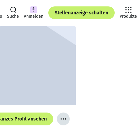
Stellenanzeige schalten
ts
Suche
Anmelden
Produkte
anzes Profil ansehen