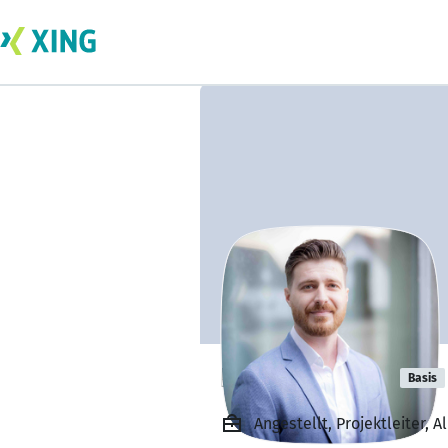
Behar Boqolli
Basis
Angestellt, Projektleiter,